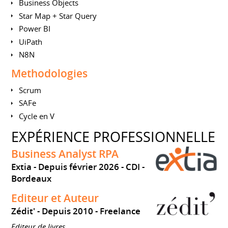
Business Objects
Star Map + Star Query
Power BI
UiPath
N8N
Methodologies
Scrum
SAFe
Cycle en V
EXPÉRIENCE PROFESSIONNELLE
Business Analyst RPA
Extia
Depuis février 2026
CDI
Bordeaux
Editeur et Auteur
Zédit'
Depuis 2010
Freelance
Editeur de livres.