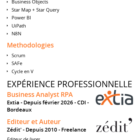
Business Objects
Star Map + Star Query
Power BI
UiPath
N8N
Methodologies
Scrum
SAFe
Cycle en V
EXPÉRIENCE PROFESSIONNELLE
Business Analyst RPA
Extia
Depuis février 2026
CDI
Bordeaux
Editeur et Auteur
Zédit'
Depuis 2010
Freelance
Editeur de livres.