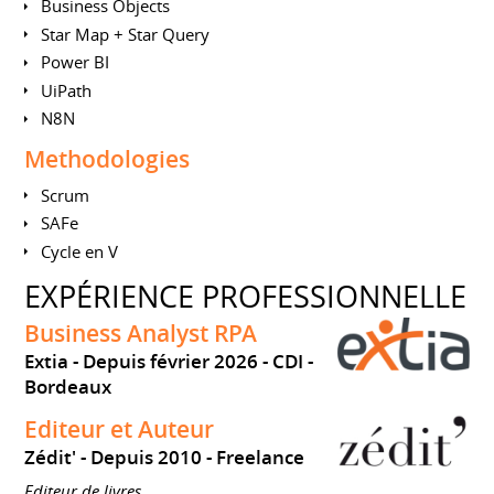
Business Objects
Star Map + Star Query
Power BI
UiPath
N8N
Methodologies
Scrum
SAFe
Cycle en V
EXPÉRIENCE PROFESSIONNELLE
Business Analyst RPA
Extia
Depuis février 2026
CDI
Bordeaux
Editeur et Auteur
Zédit'
Depuis 2010
Freelance
Editeur de livres.