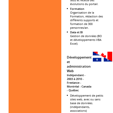
tests et recette des
évolutions du portail.
Formation
Organisation de la
Formation, rédaction des
différents supports et
formation de 300
personnes/an.
Data et BI
Gestion de données (BO
et développements VBA
Excel).
Développement
et
administration
Web
Indépendant
2003 à 2010
Freelance
Montréal
Canada
- Québec
Développement de petits
sites web, avec ou sans
base de données.
(indépendants,
associations)