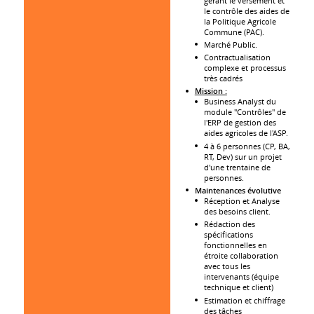
gérant le versement et
le contrôle des aides de
la Politique Agricole
Commune (PAC).
Marché Public.
Contractualisation
complexe et processus
très cadrés
Mission :
Business Analyst du
module "Contrôles" de
l'ERP de gestion des
aides agricoles de l'ASP.
4 à 6 personnes (CP, BA,
RT, Dev) sur un projet
d'une trentaine de
personnes.
Maintenances évolutive
Réception et Analyse
des besoins client.
Rédaction des
spécifications
fonctionnelles en
étroite collaboration
avec tous les
intervenants (équipe
technique et client)
Estimation et chiffrage
des tâches