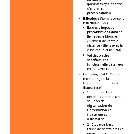
(paramétrages, analyse
d'anomlies,
préconisations)
Billettique
(Remplacement
billettique TBM)
Etudes d'impact et
préconisations data
en
lien avec le Module
« Serveur de vente à
distance » (liens avec la
e-boutique et le CRM).
Validation des
spécifications
fonctionnelle détaillées
en lien avec ce module.
Comptage Bat3
: Outil de
monitoring de la
fréquentation du Bat3
(bateau bus).
1 : Etude de besoin et
développement d’une
solution de
digitalisation de
l’information et
traitement semi-
automatisé.
2 : Etude de besoin,
Etude de contraintes et
rédaction de