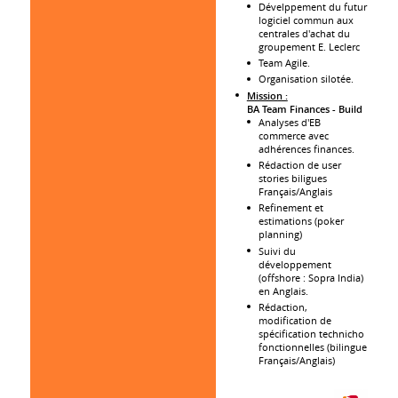
Dévelppement du futur
logiciel commun aux
centrales d'achat du
groupement E. Leclerc
Team Agile.
Organisation silotée.
Mission :
BA Team Finances - Build
Analyses d'EB
commerce avec
adhérences finances.
Rédaction de user
stories biligues
Français/Anglais
Refinement et
estimations (poker
planning)
Suivi du
développement
(offshore : Sopra India)
en Anglais.
Rédaction,
modification de
spécification technicho
fonctionnelles (bilingue
Français/Anglais)