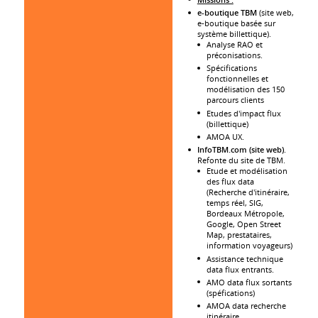
e-boutique TBM
(site web,
e-boutique basée sur
système billettique).
Analyse RAO et
préconisations.
Spécifications
fonctionnelles et
modélisation des 150
parcours clients
Etudes d'impact flux
(billettique)
AMOA UX.
InfoTBM.com (site web)
.
Refonte du site de TBM.
Etude et modélisation
des flux data
(Recherche d'itinéraire,
temps réel, SIG,
Bordeaux Métropole,
Google, Open Street
Map, prestataires,
information voyageurs)
Assistance technique
data flux entrants.
AMO data flux sortants
(spéfications)
AMOA data recherche
itinéraire