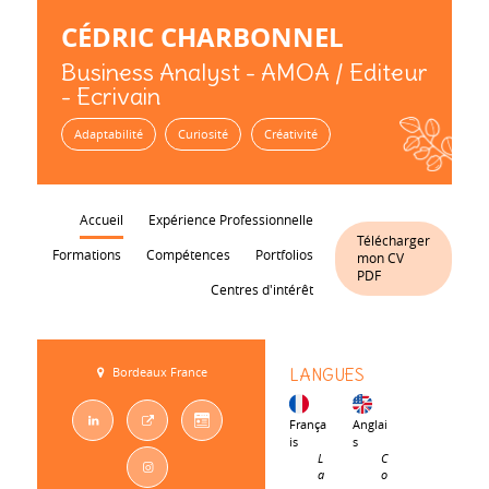
CÉDRIC
CHARBONNEL
Business Analyst - AMOA / Editeur
- Ecrivain
Adaptabilité
Curiosité
Créativité
Accueil
Expérience Professionnelle
Télécharger
Formations
Compétences
Portfolios
mon CV
PDF
Centres d'intérêt
Bordeaux France
LANGUES
França
Anglai
is
s
L
C
a
o