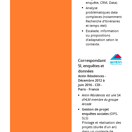
enquête, CRM, Data).
Analyse
problématiques data
complexes (notamment
Recherche d’Itinéraires
et temps réel).
Escalade, information
ou propositions
d’adaptation selon le
contexte.
Correspondant
SI, enquêtes et
données
Antin Résidences
Décembre 2012 à
juin 2016
CDI
Paris
France
Antin Résidences est une SA
d'HLM membre du groupe
Arcade
Gestion de projet
enquêtes sociales
(OPS,
SLS)
Pilotage et réalisation des
projets (durée d’un an)
dans un contexte de