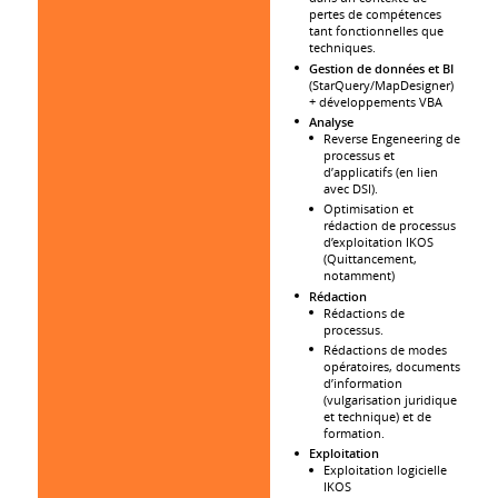
pertes de compétences
tant fonctionnelles que
techniques.
Gestion de données et BI
(StarQuery/MapDesigner)
+ développements VBA
Analyse
Reverse Engeneering de
processus et
d’applicatifs (en lien
avec DSI).
Optimisation et
rédaction de processus
d’exploitation IKOS
(Quittancement,
notamment)
Rédaction
Rédactions de
processus.
Rédactions de modes
opératoires, documents
d’information
(vulgarisation juridique
et technique) et de
formation.
Exploitation
Exploitation logicielle
IKOS