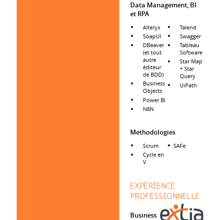
Data Management, BI
et RPA
Alteryx
Talend
SoapUI
Swagger
DBeaver
Tableau
(et tout
Software
autre
Star Map
éditeur
+ Star
de BDD)
Query
Business
UiPath
Objects
Power BI
N8N
Methodologies
Scrum
SAFe
Cycle en
V
EXPÉRIENCE
PROFESSIONNELLE
Business